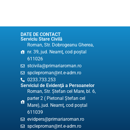
DATE DE CONTACT
Serviciu Stare Civilă
Roman, Str. Dobrogeanu Gherea,
nr. 39, jud. Neamţ, cod poştal
611026
stcivila@primariaroman.ro
spcleproman@nt.e-adm.ro
0233.733.253
Serviciul de Evidenţă a Persoanelor
Roman, Str. Ştefan cel Mare, bl. 6,
parter 2 ( Pietonal Ștefan cel
Mare), jud. Neamţ, cod poştal
611039
evidpers@primariaroman.ro
spcleproman@nt.e-adm.ro