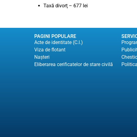
Taxă divorţ – 677 lei
PAGINI POPULARE
SERVIC
Acte de identitate (C.I.)
Program
Viza de flotant
Publici
Naşteri
Chesti
Eliberarea cerificatelor de stare civilă
Politic