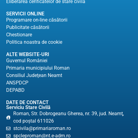
Eliberarea cerificatelor de stare civilă
SERVICII ONLINE
Programare on-line căsătorii
Publicitate căsătorii
Chestionare
Politica noastra de cookie
ALTE WEBSITE-URI
Guvernul României
Primaria municipiului Roman
Consiliul Judeţean Neamt
ANSPDCP
DEPABD
DATE DE CONTACT
Serviciu Stare Civilă
Roman, Str. Dobrogeanu Gherea, nr. 39, jud. Neamţ,
cod poştal 611026
stcivila@primariaroman.ro
spcleproman@nt.e-adm.ro