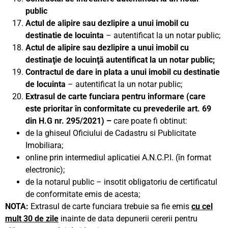
public
Actul de alipire sau dezlipire a unui imobil cu
destinatie de locuinta
– autentificat la un notar public;
Actul de alipire sau dezlipire a unui imobil cu
destinaţie de locuinţă autentificat la un notar public;
Contractul de dare in plata a unui imobil cu destinatie
de locuinta
– autentificat la un notar public;
Extrasul de carte funciara pentru informare (care
este prioritar în conformitate cu prevederile art. 69
din H.G nr. 295/2021) –
care poate fi obtinut:
de la ghiseul Oficiului de Cadastru si Publicitate
Imobiliara;
online prin intermediul aplicatiei A.N.C.P.I. (în format
electronic);
de la notarul public – insotit obligatoriu de certificatul
de conformitate emis de acesta;
NOTA:
Extrasul de carte funciara trebuie sa fie emis
cu cel
mult 30 de zile
inainte de data depunerii cererii pentru