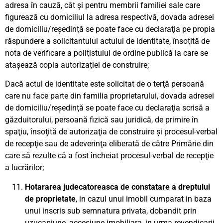
adresa în cauză, cât şi pentru membrii familiei sale care
figurează cu domiciliul la adresa respectivă, dovada adresei
de domiciliu/reşedinţă se poate face cu declaraţia pe propia
răspundere a solicitantului actului de identitate, însoţită de
nota de verificare a poliţistului de ordine publică la care se
ataşează copia autorizaţiei de construire;
Dacă actul de identitate este solicitat de o terţă persoană
care nu face parte din familia proprietarului, dovada adresei
de domiciliu/reşedinţă se poate face cu declaraţia scrisă a
găzduitorului, persoană fizică sau juridică, de primire în
spaţiu, însoţită de autorizaţia de construire şi procesul-verbal
de recepţie sau de adeverinţa eliberată de către Primărie din
care să rezulte că a fost încheiat procesul-verbal de recepţie
a lucrărilor;
Hotararea judecatoreasca de constatare a dreptului
de proprietate
, in cazul unui imobil cumparat in baza
unui inscris sub semnatura privata, dobandit prin
uzucapiune, accesiune imobiliara, in urma revendicarii,