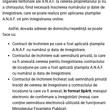
organele teritoriale ale A.N.A.F. la cererea proprietarului şi nu
a chiriaşului, fiind necesară înscrierea numărului şi datei de
înregistrare, care se poate realiza prin aplicarea ştampilei
A.N.A.F. ori prin înregistrarea online.
Astfel, dovada adresei de domiciliu/reşedinţă se poate
face cu:
Contract de închiriere pe care a fost aplicată ştampila
A.N.A.F. cu numărul şi data de înregistrare;
Contractul de închiriere sub semnătură privată, la care
va fi anexată cererea pentru înregistrarea contractului
de locaţiune pe care a fost aplicată ştampila A.N.A.F.
cu numărul şi data de înregistrare;
Contractul de închiriere încheiat sub semnătură privată
însoţit de cererea de înregistrare a contractului de
locaţiune la care va fi anexat,
în format tipărit
, mesajul
electronic de confirmare a înregistrării (mesaj care
conţine semnătura electronică utilizată de funcţionarii
Ministerului Finanţelor Publice);