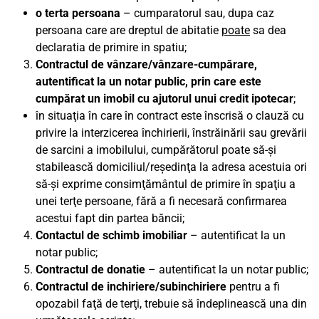
o terta persoana
– cumparatorul sau, dupa caz
persoana care are dreptul de abitatie
poate
sa dea
declaratia de primire in spatiu;
Contractul de vânzare/vânzare-cumpărare,
autentificat la un notar public, prin care este
cumpărat un imobil cu ajutorul unui credit ipotecar
;
în situaţia în care în contract este înscrisă o clauză cu
privire la interzicerea închirierii, înstrăinării sau grevării
de sarcini a imobilului, cumpărătorul poate să-şi
stabilească domiciliul/reşedinţa la adresa acestuia ori
să-şi exprime consimţământul de primire în spaţiu a
unei terţe persoane, fără a fi necesară confirmarea
acestui fapt din partea băncii;
Contactul de schimb imobiliar
– autentificat la un
notar public;
Contractul de donatie
– autentificat la un notar public;
Contractul de inchiriere/subinchiriere
pentru a fi
opozabil faţă de terţi, trebuie să îndeplinească una din