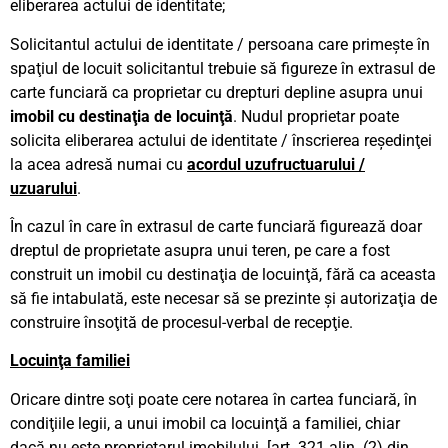
eliberarea actului de identitate;
Solicitantul actului de identitate / persoana care primeşte în
spaţiul de locuit solicitantul trebuie să figureze în extrasul de
carte funciară ca proprietar cu drepturi depline asupra unui
imobil cu destinaţia de locuinţă
. Nudul proprietar poate
solicita eliberarea actului de identitate / înscrierea reşedinţei
la acea adresă numai cu
acordul uzufructuarului /
uzuarului
.
În cazul în care în extrasul de carte funciară figurează doar
dreptul de proprietate asupra unui teren, pe care a fost
construit un imobil cu destinaţia de locuinţă, fără ca aceasta
să fie intabulată, este necesar să se prezinte şi autorizaţia de
construire însoţită de procesul-verbal de recepţie.
Locuinţa familiei
Oricare dintre soţi poate cere notarea în cartea funciară, în
condiţiile legii, a unui imobil ca locuinţă a familiei, chiar
dacă nu este proprietarul imobilului. [art. 321 alin. (2) din