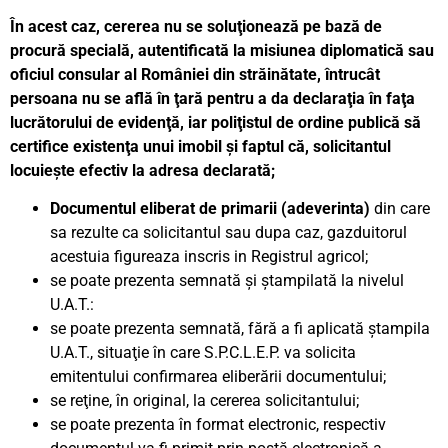
În acest caz, cererea nu se soluţionează pe bază de
procură specială, autentificată la misiunea diplomatică sau
oficiul consular al României din străinătate, întrucât
persoana nu se află în ţară pentru a da declaraţia în faţa
lucrătorului de evidenţă, iar poliţistul de ordine publică să
certifice existenţa unui imobil şi faptul că, solicitantul
locuieşte efectiv la adresa declarată;
Documentul eliberat de primarii (adeverinta)
din care
sa rezulte ca solicitantul sau dupa caz, gazduitorul
acestuia figureaza inscris in Registrul agricol;
se poate prezenta semnată şi ştampilată la nivelul
U.A.T.:
se poate prezenta semnată, fără a fi aplicată ştampila
U.A.T., situaţie în care S.P.C.L.E.P. va solicita
emitentului confirmarea eliberării documentului;
se reţine, în original, la cererea solicitantului;
se poate prezenta în format electronic, respectiv