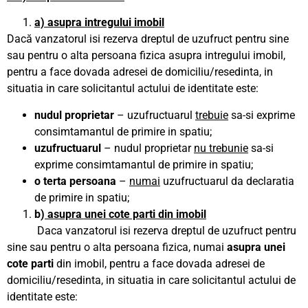
a) asupra intregului imobil
Dacă vanzatorul isi rezerva dreptul de uzufruct pentru sine
sau pentru o alta persoana fizica asupra intregului imobil,
pentru a face dovada adresei de domiciliu/resedinta, in
situatia in care solicitantul actului de identitate este:
nudul proprietar
– uzufructuarul
trebuie
sa-si exprime
consimtamantul de primire in spatiu;
uzufructuarul
– nudul proprietar
nu trebunie
sa-si
exprime consimtamantul de primire in spatiu;
o terta persoana
–
numai
uzufructuarul da declaratia
de primire in spatiu;
b)
asupra unei cote parti din imobil
Daca vanzatorul isi rezerva dreptul de uzufruct pentru
sine sau pentru o alta persoana fizica, numai
asupra unei
cote parti
din imobil, pentru a face dovada adresei de
domiciliu/resedinta, in situatia in care solicitantul actului de
identitate este: