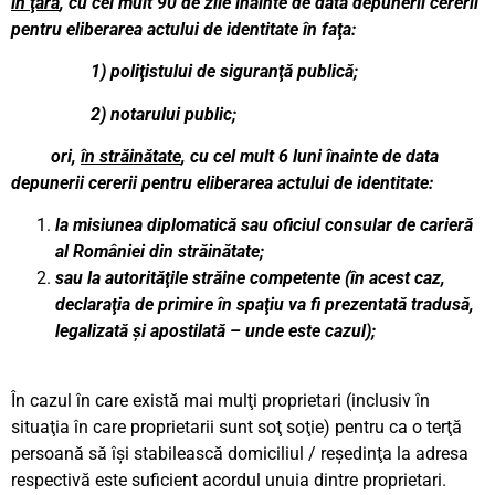
în ţară
, cu cel mult 90 de zile înainte de data depunerii cererii
pentru eliberarea actului de identitate în faţa:
1) poliţistului de siguranţă publică;
2) notarului public;
ori,
în străinătate
, cu cel mult 6 luni înainte de data
depunerii cererii pentru eliberarea actului de identitate:
la misiunea diplomatică sau oficiul consular de carieră
al României din străinătate;
sau la autorităţile străine competente (în acest caz,
declaraţia de primire în spaţiu va fi prezentată tradusă,
legalizată şi apostilată – unde este cazul);
În cazul în care există mai mulţi proprietari (inclusiv în
situaţia în care proprietarii sunt soţ soţie) pentru ca o terţă
persoană să îşi stabilească domiciliul / reşedinţa la adresa
respectivă este suficient acordul unuia dintre proprietari.