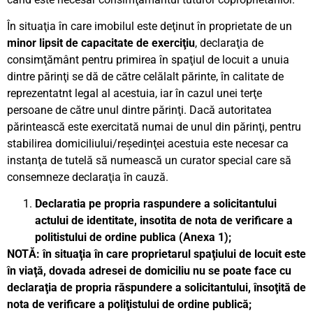
În situaţia în care imobilul este deţinut în proprietate de un
minor lipsit de capacitate de exerciţiu
, declaraţia de
consimţământ pentru primirea în spaţiul de locuit a unuia
dintre părinţi se dă de către celălalt părinte, în calitate de
reprezentatnt legal al acestuia, iar în cazul unei terţe
persoane de către unul dintre părinţi. Dacă autoritatea
părintească este exercitată numai de unul din părinţi, pentru
stabilirea domiciliului/reşedinţei acestuia este necesar ca
instanţa de tutelă să numească un curator special care să
consemneze declaraţia în cauză.
Declaratia pe propria raspundere a solicitantului
actului de identitate, insotita de nota de verificare a
politistului de ordine publica (Anexa 1);
NOTĂ: în situaţia în care proprietarul spaţiului de locuit este
în viaţă, dovada adresei de domiciliu nu se poate face cu
declaraţia de propria răspundere a solicitantului, însoţită de
nota de verificare a poliţistului de ordine publică;