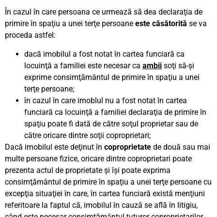
În cazul în care persoana ce urmează să dea declaraţia de
primire în spaţiu a unei terţe persoane
este căsătorită
se va
proceda astfel:
dacă imobilul a fost notat în cartea funciară ca
locuinţă a familiei este necesar ca
ambii
soţi să-şi
exprime consimţământul de primire în spaţiu a unei
terţe persoane;
în cazul în care imoblul nu a fost notat în cartea
funciară ca locuinţă a familiei declaraţia de primire în
spaţiu poate fi dată de către soţul proprietar sau de
către oricare dintre soţii coproprietari;
Dacă imobilul este deţinut în
coproprietate
de două sau mai
multe persoane fizice, oricare dintre coproprietari poate
prezenta actul de proprietate şi îşi poate exprima
consimţământul de primire în spaţiu a unei terţe persoane cu
excepţia situaţiei în care, în cartea funciară există menţiuni
referitoare la faptul că, imobilul în cauză se află în litigiu,
când este necesar consimţământul tuturor coproprietarilor.