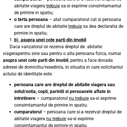
abitatie viagera
trebuie
sa-si exprime consimtamantul
de primire in spatiu;
o terta persoana
– atat cumparatorul cat si persoana
care are dreptul de abitatie
trebuie
sa dea declaratia de
primire in spatiu;
b) asupra unei cote parti din imobil
Daca vanzatorul isi rezerva dreptul de abitatie
viagerapentru sine sau pentru o alta persoana fizica, numai
asupra unei cote parti din imobil
, pentru a face dovada
adresei de domiciliu/resedinta, in situatia in care solicitantul
actului de identitate este:
persoana care are dreptul de abitatie viagera sau
sotul/sotia, copii, parintii si persoanele aflate in
intretinere
– cumparatorul
nu trebuie
sa-si exprime
consimtamantul de primire in spatiu;
cumparatorul
– persoana care si-a rezervat dreptul de
abitatie viagera
nu trebuie
sa-si exprime
consimtamantul de primire in spatiu;