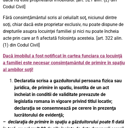
Codul Civil]
Fără consimţământul scris al celuilalt soţ, niciunul dintre
soţi, chiar dacă este proprietar exclusiv, nu poate dispune de
drepturile asupra locuinţei familiei şi nici nu poate încheia
acte prin care ar fi afectată folosinţa acesteia. [art. 322 alin.
(1) din Codul Civil]
Dacă imobilul a fost notificat în cartea funciara ca locuinţă
a familiei este necesar consimţamântul de primire în spaţiu
al ambilor soţi!
Declaratia scrisa a gazduitorului persoana fizica sau
juridica, de primire in spatiu, insotita de un act
incheiat in conditii de validitate
prevazute de
legislatia romana in vigoare privind titlul locativ;
declaraţia se consemnează pe cerere în prezenţa
lucrătorului de evidenţă;
– declaraţia de primire în spaţiu a găzduitorului poate fi dată