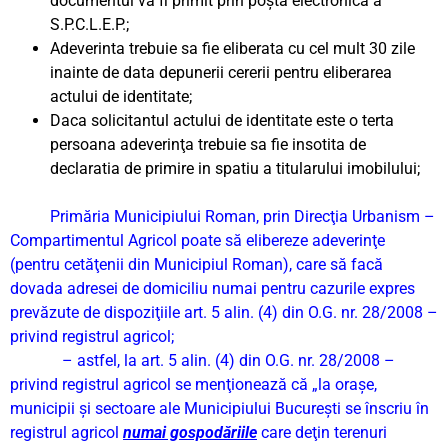
documentul va fi primit prin poştă electronică a
S.P.C.L.E.P.;
Adeverinta trebuie sa fie eliberata cu cel mult 30 zile
inainte de data depunerii cererii pentru eliberarea
actului de identitate;
Daca solicitantul actului de identitate este o terta
persoana adeverinţa trebuie sa fie insotita de
declaratia de primire in spatiu a titularului imobilului;
Primăria Municipiului Roman, prin Direcţia Urbanism –
Compartimentul Agricol poate să elibereze adeverinţe
(pentru cetăţenii din Municipiul Roman), care să facă
dovada adresei de domiciliu numai pentru cazurile expres
prevăzute de dispoziţiile art. 5 alin. (4) din O.G. nr. 28/2008 –
privind registrul agricol;
– astfel, la art. 5 alin. (4) din O.G. nr. 28/2008 –
privind registrul agricol se menţionează că „la oraşe,
municipii şi sectoare ale Municipiului Bucureşti se înscriu în
registrul agricol
numai gospodăriile
care deţin terenuri