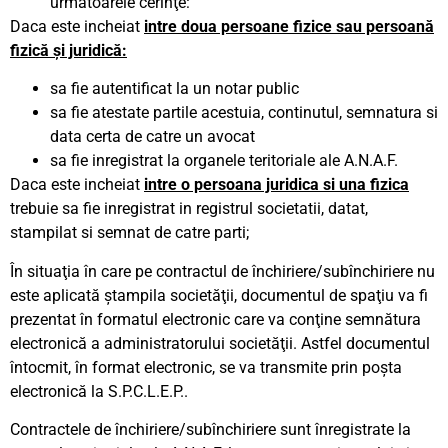
următoarele cerinţe:
Daca este incheiat
intre doua persoane fizice sau persoană
fizică şi juridică:
sa fie autentificat la un notar public
sa fie atestate partile acestuia, continutul, semnatura si
data certa de catre un avocat
sa fie inregistrat la organele teritoriale ale A.N.A.F.
Daca este incheiat
intre o persoana juridica si una fizica
trebuie sa fie inregistrat in registrul societatii, datat,
stampilat si semnat de catre parti;
În situaţia în care pe contractul de închiriere/subînchiriere nu
este aplicată ştampila societăţii, documentul de spaţiu va fi
prezentat în formatul electronic care va conţine semnătura
electronică a administratorului societăţii. Astfel documentul
întocmit, în format electronic, se va transmite prin poşta
electronică la S.P.C.L.E.P..
Contractele de închiriere/subînchiriere sunt înregistrate la