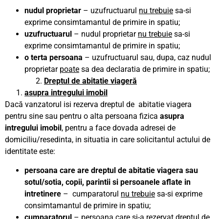
nudul proprietar
– uzufructuarul
nu trebuie
sa-si
exprime consimtamantul de primire in spatiu;
uzufructuarul
– nudul proprietar
nu trebuie
sa-si
exprime consimtamantul de primire in spatiu;
o terta persoana
– uzufructuarul sau, dupa, caz nudul
proprietar
poate
sa dea declaratia de primire in spatiu;
Dreptul de abitatie viageră
asupra intregului imobil
Dacă vanzatorul isi rezerva dreptul de abitatie viagera
pentru sine sau pentru o alta persoana fizica
asupra
intregului imobil
, pentru a face dovada adresei de
domiciliu/resedinta, in situatia in care solicitantul actului de
identitate este:
persoana care are dreptul de abitatie viagera sau
sotul/sotia, copii, parintii si persoanele aflate in
intretinere
– cumparatorul
nu trebuie
sa-si exprime
consimtamantul de primire in spatiu;
cumparatorul
– persoana care si-a rezervat dreptul de