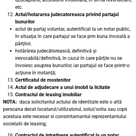
etc.
Actul/hotararea judecatoreasca privind partajul
bunurilor
actul de partaj voluntar, autentificat la un notar public,
în situaţia în care partajul se face prin buna învoială a
părţilor;
hotărârea judecătorească, definitivă şi
irevocabilă/definitivă, în cazul în care părţile nu se
învoiesc asuprea bunurilor, iar partajul se face printr-o
acţiune în instanţă;
Certificatul de mostenitor
Actul de adjudecare a unui imobil la licitatie
Contractul de leasing imobiliar
NOTA:
daca solicitantul actului de identitate este o altă
persoana decat locatarul/utilizatorul, sotul/sotia sau copii
acestuia este necesar si consimtamantul reprezentantului
societatii de leasing;
Contractul de intretinere autentificat la un notar