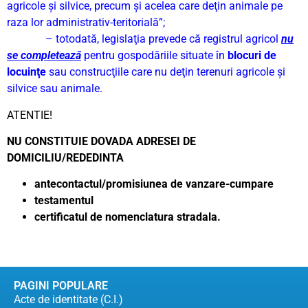
agricole şi silvice, precum şi acelea care deţin animale pe
raza lor administrativ-teritorială”;
– totodată, legislaţia prevede că registrul agricol
nu
se completează
pentru gospodăriile situate în
blocuri de
locuinţe
sau construcţiile care nu deţin terenuri agricole şi
silvice sau animale.
ATENTIE!
NU CONSTITUIE DOVADA ADRESEI DE
DOMICILIU/REDEDINTA
antecontactul/promisiunea de vanzare-cumpare
testamentul
certificatul de nomenclatura stradala.
PAGINI POPULARE
Acte de identitate (C.I.)