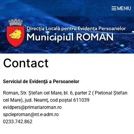
conținut
Contact
Serviciul de Evidenţă a Persoanelor
Roman, Str. Ştefan cel Mare, bl. 6, parter 2 ( Pietonal Ștefan
cel Mare), jud. Neamţ, cod poştal 611039
evidpers@primariaroman.ro
spcleproman@nt.e-adm.ro
0233.742.862