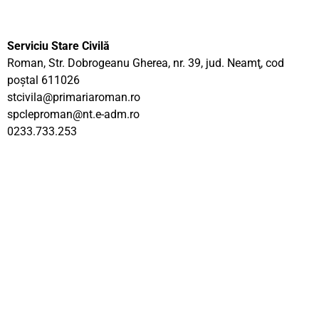
Serviciu Stare Civilă
Roman, Str. Dobrogeanu Gherea, nr. 39, jud. Neamţ, cod
poştal 611026
stcivila@primariaroman.ro
spcleproman@nt.e-adm.ro
0233.733.253