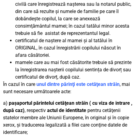
civilă care înregistrează naşterea sau la notarul public,
din care să rezulte şi numele de familie pe care îl
dobândeşte copilul, la care se anexează
consimţământul mamei; în cazul tatălui minor acesta
trebuie să fie asistat de reprezentantul legal.
certificatul de naștere al mamei și al tatălui în
ORIGINAL, în cazul înregistrării copilului născut în
afara căsătoriei.
mamele care au mai fost căsătorite trebuie să prezinte
la înregistrarea nașterii copilului sentința de divorț sau
certificatul de divorț, după caz.
În cazul în care
unul dintre părinţi este cetăţean străin
, mai
sunt necesare următoarele acte:
a)
paşaportul părintelui cetăţean străin ( cu viza de intrare ,
după caz)
, respectiv
actul de identitate
pentru cetăţenii
statelor membre ale Uniunii Europene, în original şi în copie
xerox, şi traducerea legalizată a filei care conţine datele de
identificare;