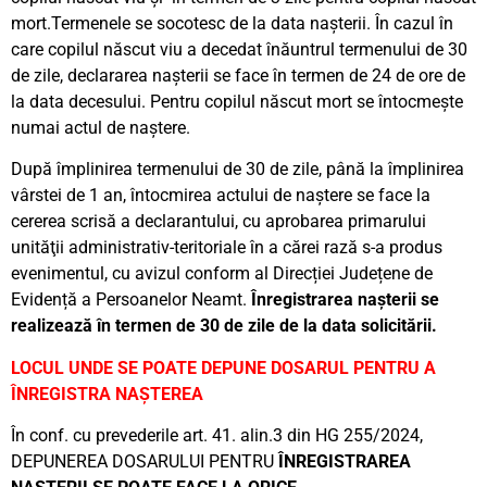
mort.Termenele se socotesc de la data naşterii. În cazul în
care copilul născut viu a decedat înăuntrul termenului de 30
de zile, declararea naşterii se face în termen de 24 de ore de
la data decesului. Pentru copilul născut mort se întocmeşte
numai actul de naştere.
După împlinirea termenului de 30 de zile, până la împlinirea
vârstei de 1 an, întocmirea actului de naştere se face la
cererea scrisă a declarantului, cu aprobarea primarului
unităţii administrativ-teritoriale în a cărei rază s-a produs
evenimentul, cu avizul conform al Direcției Județene de
Evidență a Persoanelor Neamt.
Înregistrarea naşterii se
realizează în termen de 30 de zile de la data solicitării.
LOCUL UNDE SE POATE DEPUNE DOSARUL PENTRU A
ÎNREGISTRA NAȘTEREA
În conf. cu prevederile art. 41. alin.3 din HG 255/2024,
DEPUNEREA DOSARULUI PENTRU
Î
N
REGISTRAREA