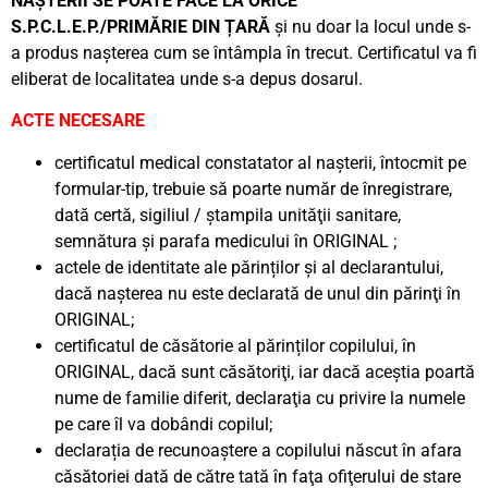
NAȘTERII SE POATE FACE LA ORICE
S.P.C.L.E.P./PRIMĂRIE DIN ȚARĂ
și nu doar la locul unde s-
a produs nașterea cum se întâmpla în trecut. Certificatul va fi
eliberat de localitatea unde s-a depus dosarul.
ACTE NECESARE
certificatul medical constatator al nașterii, întocmit pe
formular-tip, trebuie să poarte număr de înregistrare,
dată certă, sigiliul / ştampila unităţii sanitare,
semnătura şi parafa medicului în ORIGINAL ;
actele de identitate ale părinților și al declarantului,
dacă naşterea nu este declarată de unul din părinţi în
ORIGINAL;
certificatul de căsătorie al părinților copilului, în
ORIGINAL, dacă sunt căsătoriţi, iar dacă aceştia poartă
nume de familie diferit, declaraţia cu privire la numele
pe care îl va dobândi copilul;
declarația de recunoaștere a copilului născut în afara
căsătoriei dată de către tată în faţa ofiţerului de stare