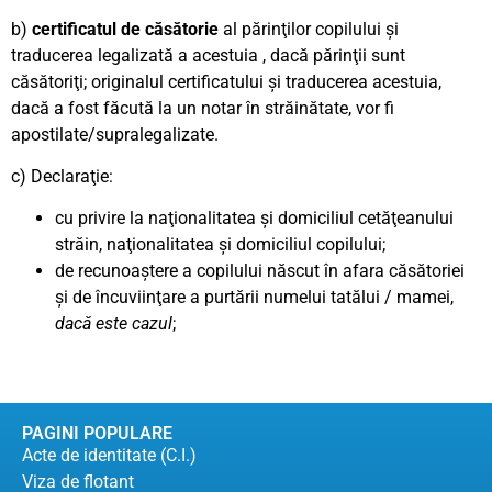
b)
certificatul de căsătorie
al părinţilor copilului şi
traducerea legalizată a acestuia , dacă părinţii sunt
căsătoriţi; originalul certificatului şi traducerea acestuia,
dacă a fost făcută la un notar în străinătate, vor fi
apostilate/supralegalizate.
c) Declaraţie:
cu privire la naţionalitatea şi domiciliul cetăţeanului
străin, naţionalitatea şi domiciliul copilului;
de recunoaştere a copilului născut în afara căsătoriei
şi de încuviinţare a purtării numelui tatălui / mamei,
dacă este cazul
;
PAGINI POPULARE
Acte de identitate (C.I.)
Viza de flotant