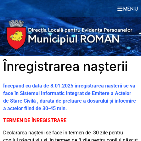
conținut
Înregistrarea naşterii
Începând cu data de 8.01.2025 înregistrarea nașterii se va
face în Sistemul Informatic Integrat de Emitere a Actelor
de Stare Civilă , durata de preluare a dosarului și intocmire
a actelor fiind de 30-45 min.
TERMEN DE ÎNREGISTRARE
Declararea naşterii se face în termen de 30 zile pentru
copilul născut viu şi în termen de 3 zile pentru copilul născut