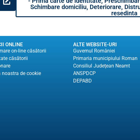
- Prima carte de identitate, Preschimba
Schimbare domiciliu, Deteriorare, Distru
resedinta
II ONLINE
ALTE WEBSITE-URI
are on-line căsătorii
Guvernul României
tate căsătorii
Primaria municipiului Roman
onare
Consiliul Judeţean Neamt
a noastra de cookie
ANSPDCP
DEPABD