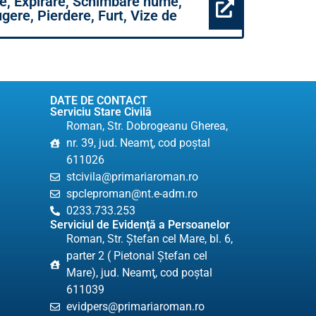
re, Expirare, Schimbare nume,
gere, Pierdere, Furt, Vize de
DATE DE CONTACT
Serviciu Stare Civilă
Roman, Str. Dobrogeanu Gherea,
nr. 39, jud. Neamţ, cod poştal
611026
stcivila@primariaroman.ro
spcleproman@nt.e-adm.ro
0233.733.253
Serviciul de Evidenţă a Persoanelor
Roman, Str. Ştefan cel Mare, bl. 6,
parter 2 ( Pietonal Ștefan cel
Mare), jud. Neamţ, cod poştal
611039
evidpers@primariaroman.ro