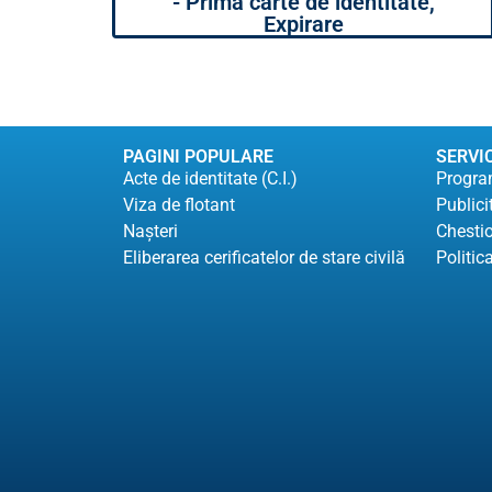
- Prima carte de identitate,
Expirare
PAGINI POPULARE
SERVIC
Acte de identitate (C.I.)
Program
Viza de flotant
Publici
Naşteri
Chesti
Eliberarea cerificatelor de stare civilă
Politic