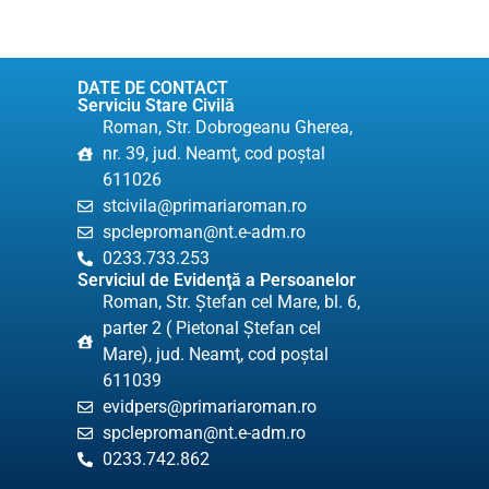
DATE DE CONTACT
Serviciu Stare Civilă
Roman, Str. Dobrogeanu Gherea,
nr. 39, jud. Neamţ, cod poştal
611026
stcivila@primariaroman.ro
spcleproman@nt.e-adm.ro
0233.733.253
Serviciul de Evidenţă a Persoanelor
Roman, Str. Ştefan cel Mare, bl. 6,
parter 2 ( Pietonal Ștefan cel
Mare), jud. Neamţ, cod poştal
611039
evidpers@primariaroman.ro
spcleproman@nt.e-adm.ro
0233.742.862