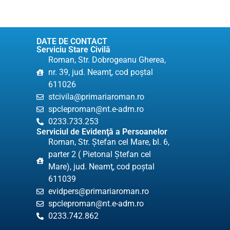
DATE DE CONTACT
Serviciu Stare Civilă
Roman, Str. Dobrogeanu Gherea,
nr. 39, jud. Neamţ, cod poştal
611026
stcivila@primariaroman.ro
spcleproman@nt.e-adm.ro
0233.733.253
Serviciul de Evidenţă a Persoanelor
Roman, Str. Ştefan cel Mare, bl. 6,
parter 2 ( Pietonal Ștefan cel
Mare), jud. Neamţ, cod poştal
611039
evidpers@primariaroman.ro
spcleproman@nt.e-adm.ro
0233.742.862