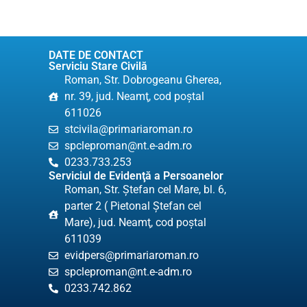
DATE DE CONTACT
Serviciu Stare Civilă
Roman, Str. Dobrogeanu Gherea,
nr. 39, jud. Neamţ, cod poştal
611026
stcivila@primariaroman.ro
spcleproman@nt.e-adm.ro
0233.733.253
Serviciul de Evidenţă a Persoanelor
Roman, Str. Ştefan cel Mare, bl. 6,
parter 2 ( Pietonal Ștefan cel
Mare), jud. Neamţ, cod poştal
611039
evidpers@primariaroman.ro
spcleproman@nt.e-adm.ro
0233.742.862