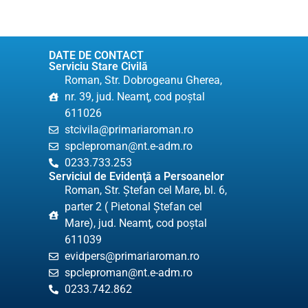
DATE DE CONTACT
Serviciu Stare Civilă
Roman, Str. Dobrogeanu Gherea,
nr. 39, jud. Neamţ, cod poştal
611026
stcivila@primariaroman.ro
spcleproman@nt.e-adm.ro
0233.733.253
Serviciul de Evidenţă a Persoanelor
Roman, Str. Ştefan cel Mare, bl. 6,
parter 2 ( Pietonal Ștefan cel
Mare), jud. Neamţ, cod poştal
611039
evidpers@primariaroman.ro
spcleproman@nt.e-adm.ro
0233.742.862