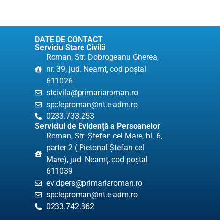
DATE DE CONTACT
Serviciu Stare Civilă
Roman, Str. Dobrogeanu Gherea,
nr. 39, jud. Neamţ, cod poştal
611026
stcivila@primariaroman.ro
spcleproman@nt.e-adm.ro
0233.733.253
Serviciul de Evidenţă a Persoanelor
Roman, Str. Ştefan cel Mare, bl. 6,
parter 2 ( Pietonal Ștefan cel
Mare), jud. Neamţ, cod poştal
611039
evidpers@primariaroman.ro
spcleproman@nt.e-adm.ro
0233.742.862